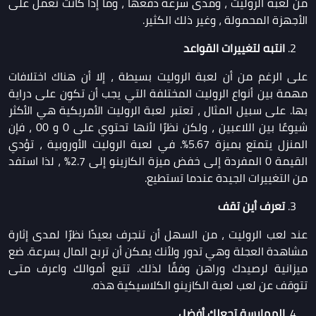
من لعبة الروليت ، ومدى سرعة دفعها ، وما إذا كانت تعمل على
الأجهزة المحمولة ، وغير ذلك الكثير.
انتبه لتغييرات القواعد
على الرغم من أن لعبة الروليت بسيطة ، إلا أن هناك اختلافات
مهمة بين أنواع الروليت المختلفة التي يجب أن تكون على دراية
بها. على سبيل المثال ، تعتبر لعبة الروليت الأمريكية هي الأكثر
شيوعًا بين اللاعبين ، ولكن نظرًا لأنها تحتوي على 0 و 00 ، فإن
المنزل يتمتع بميزة 5.67٪. في لعبة الروليت الأوروبية ، تؤدي
القيمة 0 المفردة إلى خفض ميزة الكازينو إلى 2.7٪ ، لذا استفد
من التغييرات الجيدة عندما تستطيع.
تعرف أين تقف
عند لعب الروليت ، من السهل أن تنجرف بعيدًا نظرًا لمدى إثارة
مشاهدة العجلة وهي تدور ولأنك يمكن أن تربح المال بسرعة. ضع
ميزانية لرصيدك وراهن وفقًا لذلك. تتبع أموالك واعرف متى
تتوقف عن لعب لعبة الكازينو الكلاسيكية هذه.
الممارسة تجعلك أفضل